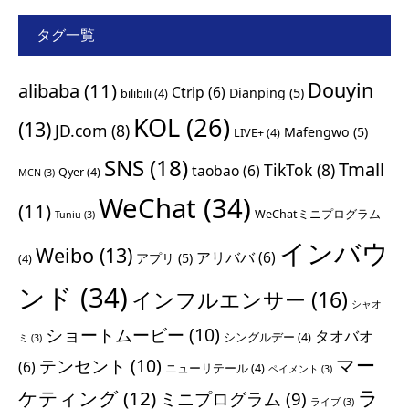
タグ一覧
Douyin
alibaba
(11)
Ctrip
(6)
Dianping
(5)
bilibili
(4)
KOL
(26)
(13)
JD.com
(8)
Mafengwo
(5)
LIVE+
(4)
SNS
(18)
Tmall
TikTok
(8)
taobao
(6)
Qyer
(4)
MCN
(3)
WeChat
(34)
(11)
WeChatミニプログラム
Tuniu
(3)
インバウ
Weibo
(13)
アリババ
(6)
アプリ
(5)
(4)
ンド
(34)
インフルエンサー
(16)
シャオ
ショートムービー
(10)
タオバオ
シングルデー
(4)
ミ
(3)
マー
テンセント
(10)
(6)
ニューリテール
(4)
ペイメント
(3)
ラ
ケティング
(12)
ミニプログラム
(9)
ライブ
(3)