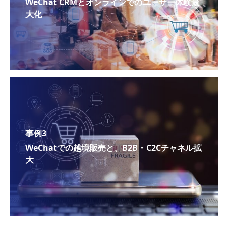
WeChat CRMとオンラインでのユーザー体験最
大化
事例3
WeChatでの越境販売と、B2B・C2Cチャネル拡
大