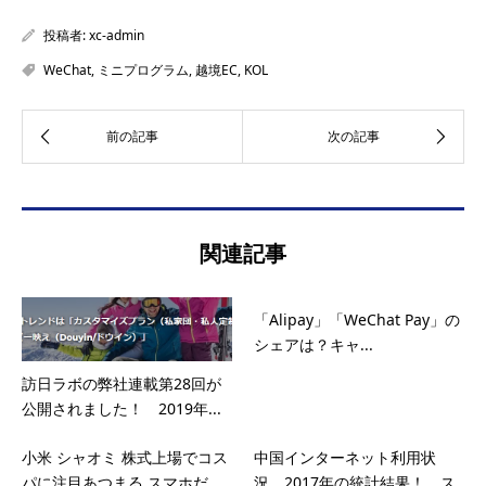
投稿者:
xc-admin
WeChat
,
ミニプログラム
,
越境EC
,
KOL
関連記事
「Alipay」「WeChat Pay」の
シェアは？キャ...
訪日ラボの弊社連載第28回が
公開されました！ 2019年...
小米 シャオミ 株式上場でコス
中国インターネット利用状
パに注目あつまる スマホだ...
況、2017年の統計結果！ ス