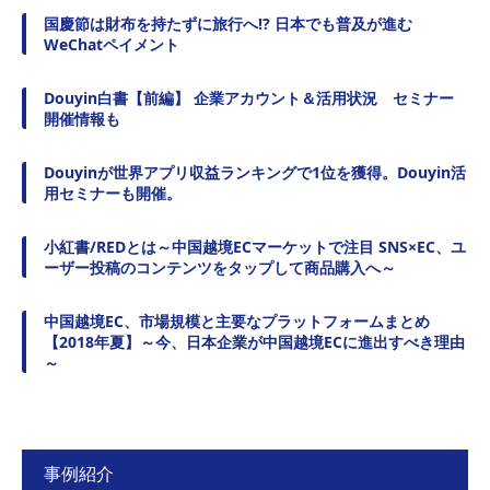
国慶節は財布を持たずに旅行へ!? 日本でも普及が進む
WeChatペイメント
Douyin白書【前編】 企業アカウント＆活用状況 セミナー
開催情報も
Douyinが世界アプリ収益ランキングで1位を獲得。Douyin活
用セミナーも開催。
小紅書/REDとは～中国越境ECマーケットで注目 SNS×EC、ユ
ーザー投稿のコンテンツをタップして商品購入へ～
中国越境EC、市場規模と主要なプラットフォームまとめ
【2018年夏】～今、日本企業が中国越境ECに進出すべき理由
～
事例紹介