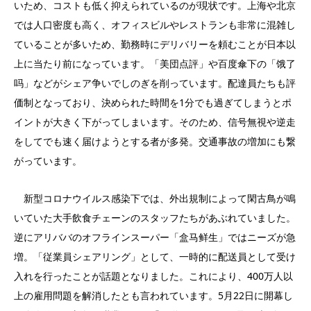
いため、コストも低く抑えられているのが現状です。上海や北京
では人口密度も高く、オフィスビルやレストランも非常に混雑し
ていることが多いため、勤務時にデリバリーを頼むことが日本以
上に当たり前になっています。「美団点評」や百度傘下の「饿了
吗」などがシェア争いでしのぎを削っています。配達員たちも評
価制となっており、決められた時間を1分でも過ぎてしまうとポ
イントが大きく下がってしまいます。そのため、信号無視や逆走
をしてでも速く届けようとする者が多発。交通事故の増加にも繋
がっています。
新型コロナウイルス感染下では、外出規制によって閑古鳥が鳴
いていた大手飲食チェーンのスタッフたちがあぶれていました。
逆にアリババのオフラインスーパー「盒马鲜生」ではニーズが急
増。「従業員シェアリング」として、一時的に配送員として受け
入れを行ったことが話題となりました。これにより、400万人以
上の雇用問題を解消したとも言われています。5月22日に開幕し