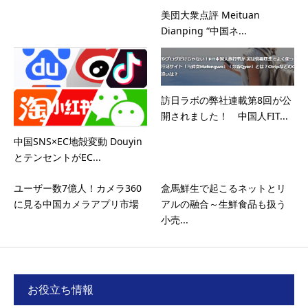
美団大衆点評 Meituan
Dianping “中国ネ...
訪日ラボの弊社連載第8回が公
開されました！ 中国人FIT...
中国SNS×EC地殻変動 Douyin
とテンセントがEC...
ユーザー数7億人！カメラ360
盒馬鮮生で起こるネットとリ
に見る中国カメラアプリ市場
アルの融合～生鮮食品も扱う
小売...
お役立ち情報