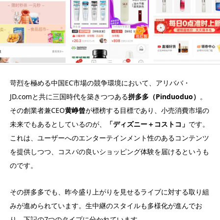
苛烈を極める中国EC市場の競争環境において、アリババ・
JD.comと共に三国時代を築きつつある
拼多多（Pinduoduo）
。
その創業者兼CEO
黄峥曾
が標榜する目標であり、小売消費市場の
未来でもあるとしているのが、
「ディズニー＋コストコ」
です。
これは、ユーザーへのエンターテインメント性のあるコンテンツ
を提供しつつ、コスパの良いショッピング体験を届けるというも
のです。
その拼多多でも、昨今盛り上がりを見せるライブに対する取り組
みが進められています。生中継のスタイルも多様化が進んでお
り、下記の7つのタイプに分かれています。