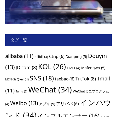
タグ一覧
Douyin
alibaba
(11)
Ctrip
(6)
Dianping
(5)
bilibili
(4)
KOL
(26)
(13)
JD.com
(8)
Mafengwo
(5)
LIVE+
(4)
SNS
(18)
Tmall
TikTok
(8)
taobao
(6)
Qyer
(4)
MCN
(3)
WeChat
(34)
(11)
WeChatミニプログラム
Tuniu
(3)
インバウ
Weibo
(13)
アリババ
(6)
アプリ
(5)
(4)
ンド
(34)
インフルエンサー
(16)