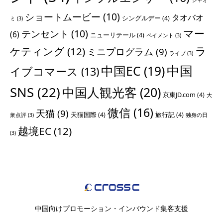
シャオ
ショートムービー
(10)
タオバオ
シングルデー
(4)
ミ
(3)
マー
テンセント
(10)
(6)
ニューリテール
(4)
ペイメント
(3)
ラ
ケティング
(12)
ミニプログラム
(9)
ライブ
(3)
中国
中国EC
(19)
イブコマース
(13)
SNS
(22)
中国人観光客
(20)
京東JD.com
(4)
大
微信
(16)
天猫
(9)
天猫国際
(4)
旅行記
(4)
衆点評
(3)
独身の日
越境EC
(12)
(3)
中国向けプロモーション・インバウンド集客支援