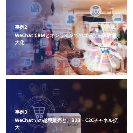
事例2
WeChat CRMとオンラインでのユーザー体験最
大化
事例3
WeChatでの越境販売と、B2B・C2Cチャネル拡
大