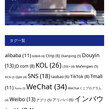
タグ一覧
Douyin
alibaba
(11)
Ctrip
(6)
Dianping
(5)
bilibili
(4)
KOL
(26)
(13)
JD.com
(8)
Mafengwo
(5)
LIVE+
(4)
SNS
(18)
Tmall
TikTok
(8)
taobao
(6)
Qyer
(4)
MCN
(3)
WeChat
(34)
(11)
WeChatミニプログラム
Tuniu
(3)
インバウ
Weibo
(13)
アリババ
(6)
アプリ
(5)
(4)