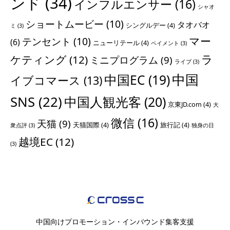
ンド
(34)
インフルエンサー
(16)
シャオ
ショートムービー
(10)
タオバオ
シングルデー
(4)
ミ
(3)
マー
テンセント
(10)
(6)
ニューリテール
(4)
ペイメント
(3)
ラ
ケティング
(12)
ミニプログラム
(9)
ライブ
(3)
中国
中国EC
(19)
イブコマース
(13)
SNS
(22)
中国人観光客
(20)
京東JD.com
(4)
大
微信
(16)
天猫
(9)
天猫国際
(4)
旅行記
(4)
衆点評
(3)
独身の日
越境EC
(12)
(3)
中国向けプロモーション・インバウンド集客支援