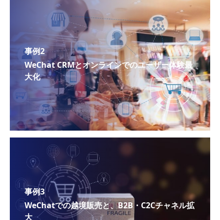
事例2
WeChat CRMとオンラインでのユーザー体験最
大化
事例3
WeChatでの越境販売と、B2B・C2Cチャネル拡
大