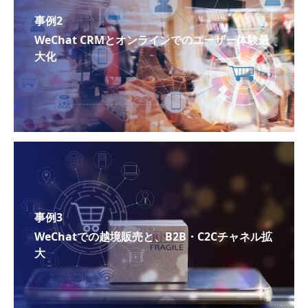
事例2
WeChat CRMとオンラインでのユーザー体験最
大化
事例3
WeChatでの越境販売と、B2B・C2Cチャネル拡
大