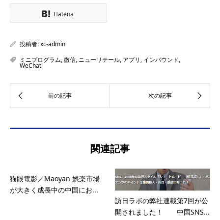
Hatena
投稿者:
xc-admin
ミニプログラム
,
微信
,
ニューリテール
,
アプリ
,
インバウンド
,
WeChat
関連記事
猫眼電影／Maoyan 娯楽市場
が大きく成長中の中国にお...
訪日ラボの弊社連載第7回が公
開されました！ 中国SNS...