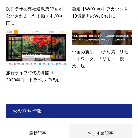
訪日ラボの弊社連載第32回が
微選【WeXuan】アカウント
公開されました！働きすぎ中
10億超えのWeChat×...
国...
中国の新型コロナ対策「リモ
ートワーク」「リモート授
業」現...
旅行ライブ時代の幕開け
2020年は「トラベルLIVE元...
お役立ち情報
最新記事
おすすめ記事