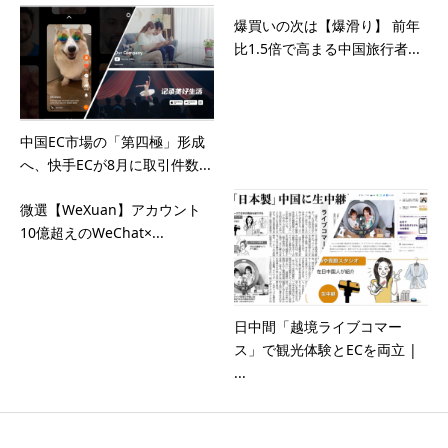
爆買いの次は【爆滑り】 前年
比1.5倍で高まる中国旅行者...
中国EC市場の「第四極」形成
へ、快手ECが8月に取引件数...
微選【WeXuan】アカウント
10億超えのWeChat×...
日中間「越境ライブコマー
ス」で観光体験とECを両立 |
...