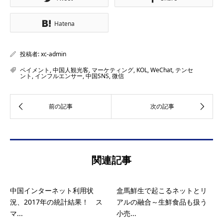
Hatena
投稿者:
xc-admin
ペイメント
,
中国人観光客
,
マーケティング
,
KOL
,
WeChat
,
テンセ
ント
,
インフルエンサー
,
中国SNS
,
微信
関連記事
中国インターネット利用状
盒馬鮮生で起こるネットとリ
況、2017年の統計結果！ ス
アルの融合～生鮮食品も扱う
マ...
小売...