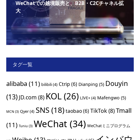
WeChatでの越境販売と、B2B・C2Cチャネル拡
大
タグ一覧
Douyin
alibaba
(11)
Ctrip
(6)
Dianping
(5)
bilibili
(4)
KOL
(26)
(13)
JD.com
(8)
Mafengwo
(5)
LIVE+
(4)
SNS
(18)
Tmall
TikTok
(8)
taobao
(6)
Qyer
(4)
MCN
(3)
WeChat
(34)
(11)
WeChatミニプログラム
Tuniu
(3)
インバウ
Weibo
(13)