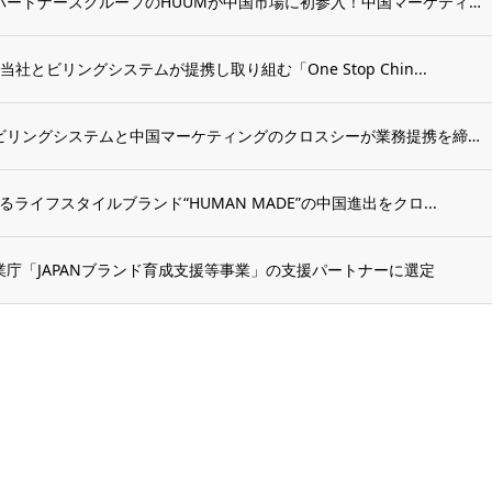
博報堂ＤＹメディアパートナーズグループのHUUMが中国市場に初参入！中国マーケティング...
とビリングシステムが提携し取り組む「One Stop Chin...
総合決済サービスのビリングシステムと中国マーケティングのクロスシーが業務提携を締結！“...
るライフスタイルブランド“HUMAN MADE”の中国進出をクロ...
庁「JAPANブランド育成支援等事業」の支援パートナーに選定