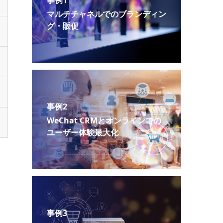
事例1
マルチチャネルでのブランディン
グ・販促
事例2
WeChat CRMとオンラインでの
ユーザー体験最大化
事例3