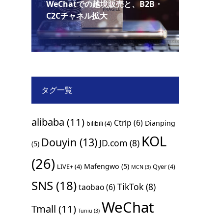
WeChatでの越境販売と、B2B・
C2Cチャネル拡大
タグ一覧
alibaba
(11)
Ctrip
(6)
Dianping
bilibili
(4)
KOL
Douyin
(13)
JD.com
(8)
(5)
(26)
Mafengwo
(5)
LIVE+
(4)
Qyer
(4)
MCN
(3)
SNS
(18)
TikTok
(8)
taobao
(6)
WeChat
Tmall
(11)
Tuniu
(3)