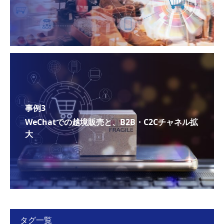
事例3
WeChatでの越境販売と、B2B・C2Cチャネル拡
大
タグ一覧