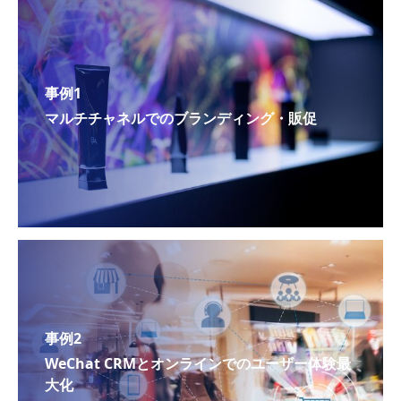
事例1
マルチチャネルでのブランディング・販促
事例2
WeChat CRMとオンラインでのユーザー体験最
大化