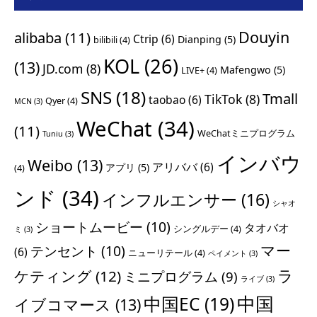
Douyin
alibaba
(11)
Ctrip
(6)
Dianping
(5)
bilibili
(4)
KOL
(26)
(13)
JD.com
(8)
Mafengwo
(5)
LIVE+
(4)
SNS
(18)
Tmall
TikTok
(8)
taobao
(6)
Qyer
(4)
MCN
(3)
WeChat
(34)
(11)
WeChatミニプログラム
Tuniu
(3)
インバウ
Weibo
(13)
アリババ
(6)
アプリ
(5)
(4)
ンド
(34)
インフルエンサー
(16)
シャオ
ショートムービー
(10)
タオバオ
シングルデー
(4)
ミ
(3)
マー
テンセント
(10)
(6)
ニューリテール
(4)
ペイメント
(3)
ラ
ケティング
(12)
ミニプログラム
(9)
ライブ
(3)
中国
中国EC
(19)
イブコマース
(13)