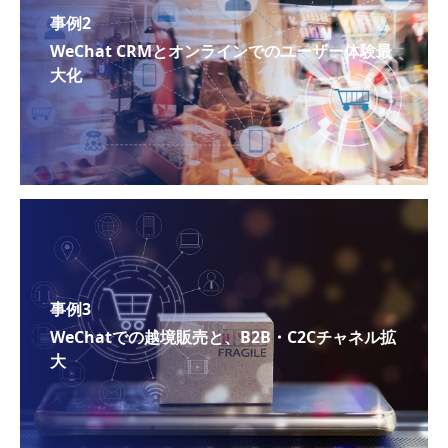
事例2
WeChat CRMとオンラインでのユーザー体験最
大化
事例3
WeChatでの越境販売と、B2B・C2Cチャネル拡
大