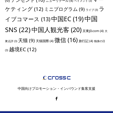
(6)
ニューリテール
(4)
ペイメント
(3)
ラ
ケティング
(12)
ミニプログラム
(9)
ライブ
(3)
中国
中国EC
(19)
イブコマース
(13)
SNS
(22)
中国人観光客
(20)
京東JD.com
(4)
大
微信
(16)
天猫
(9)
天猫国際
(4)
旅行記
(4)
衆点評
(3)
独身の日
越境EC
(12)
(3)
中国向けプロモーション・インバウンド集客支援