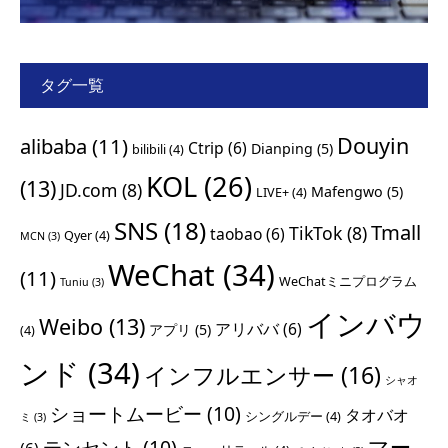
タグ一覧
Douyin
alibaba
(11)
Ctrip
(6)
Dianping
(5)
bilibili
(4)
KOL
(26)
(13)
JD.com
(8)
Mafengwo
(5)
LIVE+
(4)
SNS
(18)
Tmall
TikTok
(8)
taobao
(6)
Qyer
(4)
MCN
(3)
WeChat
(34)
(11)
WeChatミニプログラム
Tuniu
(3)
インバウ
Weibo
(13)
アリババ
(6)
アプリ
(5)
(4)
ンド
(34)
インフルエンサー
(16)
シャオ
ショートムービー
(10)
タオバオ
シングルデー
(4)
ミ
(3)
マー
テンセント
(10)