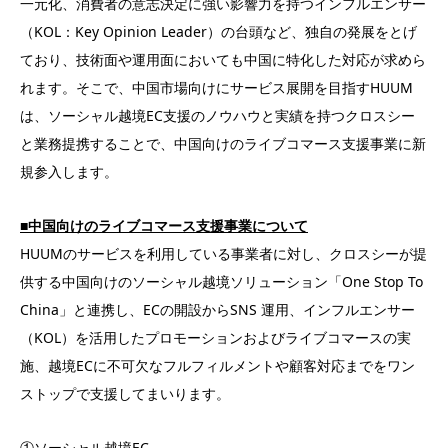
一元化、消費者の意志決定に強い影響力を持つインフルエンサー
（KOL：Key Opinion Leader）の台頭など、独自の発展をとげ
ており、技術面や運用面においても中国に特化した対応が求めら
れます。そこで、中国市場向けにサービス展開を目指すHUUM
は、ソーシャル越境EC支援のノウハウと実績を持つクロスシー
と業務提携することで、中国向けのライブコマース支援事業に新
規参入します。
■中国向けのライブコマース支援事業について
HUUMのサービスを利用している事業者に対し、クロスシーが提
供する中国向けのソーシャル越境ソリューション「One Stop To
China」と連携し、ECの開設からSNS 運用、インフルエンサー
（KOL）を活用したプロモーションおよびライブコマースの実
施、越境ECに不可欠なフルフィルメントや顧客対応までをワン
ストップで支援してまいります。
①ソーシャル越境EC