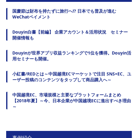
国慶節は財布を持たずに旅行へ!? 日本でも普及が進む
WeChatペイメント
Douyin白書【前編】 企業アカウント＆活用状況 セミナー
開催情報も
Douyinが世界アプリ収益ランキングで1位を獲得。Douyin活
用セミナーも開催。
小紅書/REDとは～中国越境ECマーケットで注目 SNS×EC、ユ
ーザー投稿のコンテンツをタップして商品購入へ～
中国越境EC、市場規模と主要なプラットフォームまとめ
【2018年夏】～今、日本企業が中国越境ECに進出すべき理由
～
事例紹介