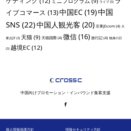
ラ
ケティング
(12)
ミニプログラム
(9)
ライブ
(3)
中国
中国EC
(19)
イブコマース
(13)
SNS
(22)
中国人観光客
(20)
京東JD.com
(4)
大
微信
(16)
天猫
(9)
天猫国際
(4)
旅行記
(4)
衆点評
(3)
独身の日
越境EC
(12)
(3)
中国向けプロモーション・インバウンド集客支援
個人情報保護方針
情報セキュリティ方針