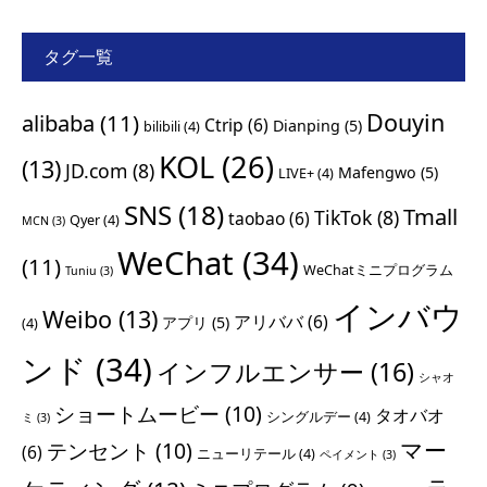
タグ一覧
Douyin
alibaba
(11)
Ctrip
(6)
Dianping
(5)
bilibili
(4)
KOL
(26)
(13)
JD.com
(8)
Mafengwo
(5)
LIVE+
(4)
SNS
(18)
Tmall
TikTok
(8)
taobao
(6)
Qyer
(4)
MCN
(3)
WeChat
(34)
(11)
WeChatミニプログラム
Tuniu
(3)
インバウ
Weibo
(13)
アリババ
(6)
アプリ
(5)
(4)
ンド
(34)
インフルエンサー
(16)
シャオ
ショートムービー
(10)
タオバオ
シングルデー
(4)
ミ
(3)
マー
テンセント
(10)
(6)
ニューリテール
(4)
ペイメント
(3)