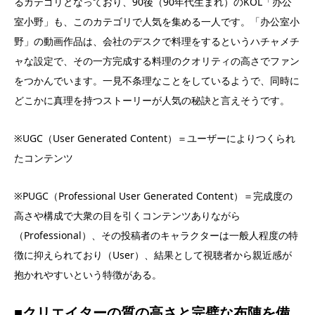
るカテゴリとなっており、90後（90年代生まれ）のKOL「办公
室小野」も、このカテゴリで人気を集める一人です。「办公室小
野」の動画作品は、会社のデスクで料理をするというハチャメチ
ャな設定で、その一方完成する料理のクオリティの高さでファン
をつかんでいます。一見不条理なことをしているようで、同時に
どこかに真理を持つストーリーが人気の秘訣と言えそうです。
※UGC（User Generated Content）＝ユーザーによりつくられ
たコンテンツ
※PUGC（Professional User Generated Content）＝完成度の
高さや構成で大衆の目を引くコンテンツありながら
（Professional）、その投稿者のキャラクターは一般人程度の特
徴に抑えられており（User）、結果として視聴者から親近感が
抱かれやすいという特徴がある。
■クリエイターの質の高さと完璧な布陣を備