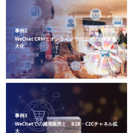
事例2
WeChat CRMとオンラインでのユーザー体験最
大化
事例3
WeChatでの越境販売と、B2B・C2Cチャネル拡
大