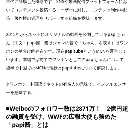
年代に登場した概念です。SNSや動画配信プラットフォームにお
いてコンテンツを投稿するユーザーに対し、コンテンツ制作や配
信、著作権の管理をサポートする組織を意味します。
2015年からネットにオリジナルの動画を公開しているpapiちゃ
ん（中文：papi酱、酱はジャンの音で「ちゃん」を表す）はワン
ホンの草分け的存在です。現在
papitube
というMCNを運営して
います。本編では前半でワンホンとしてのpapiちゃんについて、
後半で中国でのMCNの現状とpapitubeについて解説します。
※ワンホン…中国語でネットの有名人の意味で、インフルエンサ
ーを意味する。
■Weiboのフォロワー数は2871万！ 2億円超
の融資を受け、WWFの広報大使も務めた
「papi酱」とは