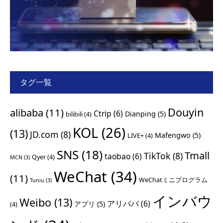
タグ一覧
Douyin
alibaba
(11)
Ctrip
(6)
Dianping
(5)
bilibili
(4)
KOL
(26)
(13)
JD.com
(8)
Mafengwo
(5)
LIVE+
(4)
SNS
(18)
Tmall
TikTok
(8)
taobao
(6)
Qyer
(4)
MCN
(3)
WeChat
(34)
(11)
WeChatミニプログラム
Tuniu
(3)
インバウ
Weibo
(13)
アリババ
(6)
アプリ
(5)
(4)