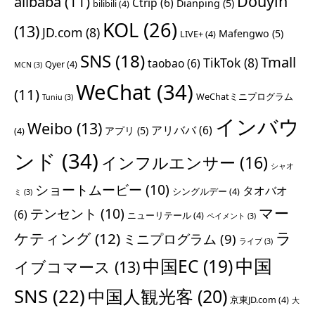
Douyin
alibaba
(11)
Ctrip
(6)
Dianping
(5)
bilibili
(4)
KOL
(26)
(13)
JD.com
(8)
Mafengwo
(5)
LIVE+
(4)
SNS
(18)
Tmall
TikTok
(8)
taobao
(6)
Qyer
(4)
MCN
(3)
WeChat
(34)
(11)
WeChatミニプログラム
Tuniu
(3)
インバウ
Weibo
(13)
アリババ
(6)
アプリ
(5)
(4)
ンド
(34)
インフルエンサー
(16)
シャオ
ショートムービー
(10)
タオバオ
シングルデー
(4)
ミ
(3)
マー
テンセント
(10)
(6)
ニューリテール
(4)
ペイメント
(3)
ラ
ケティング
(12)
ミニプログラム
(9)
ライブ
(3)
中国
中国EC
(19)
イブコマース
(13)
SNS
(22)
中国人観光客
(20)
京東JD.com
(4)
大