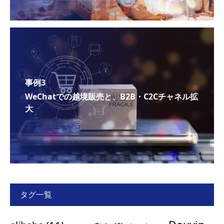
事例3
WeChatでの越境販売と、B2B・C2Cチャネル拡
大
タグ一覧