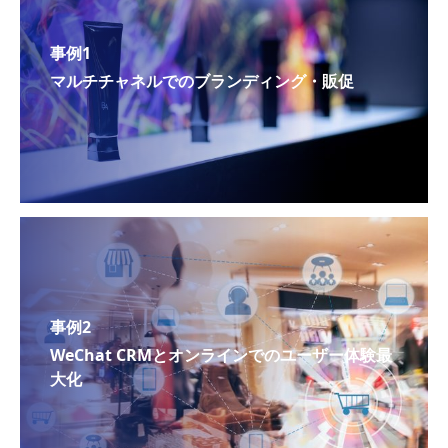
事例1
マルチチャネルでのブランディング・販促
事例2
WeChat CRMとオンラインでのユーザー体験最
大化