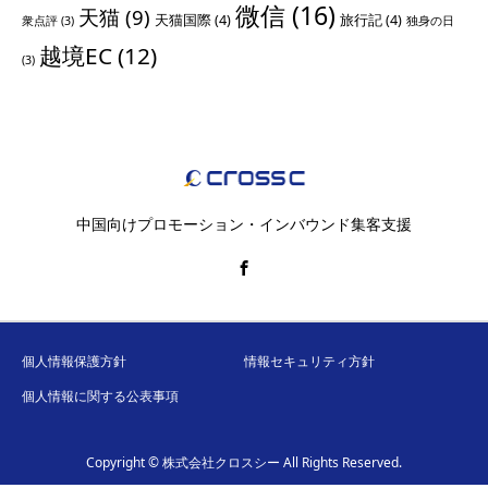
微信
(16)
天猫
(9)
天猫国際
(4)
旅行記
(4)
衆点評
(3)
独身の日
越境EC
(12)
(3)
中国向けプロモーション・インバウンド集客支援
個人情報保護方針
情報セキュリティ方針
個人情報に関する公表事項
Copyright © 株式会社クロスシー All Rights Reserved.
セミナー
メルマガ登録
お役立ち情報