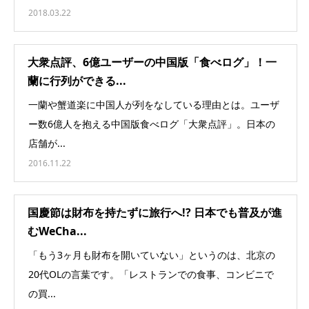
2018.03.22
大衆点評、6億ユーザーの中国版「食べログ」！一
蘭に行列ができる...
一蘭や蟹道楽に中国人が列をなしている理由とは。ユーザ
ー数6億人を抱える中国版食べログ「大衆点評」。日本の
店舗が...
2016.11.22
国慶節は財布を持たずに旅行へ!? 日本でも普及が進
むWeCha...
「もう3ヶ月も財布を開いていない」というのは、北京の
20代OLの言葉です。「レストランでの食事、コンビニで
の買...