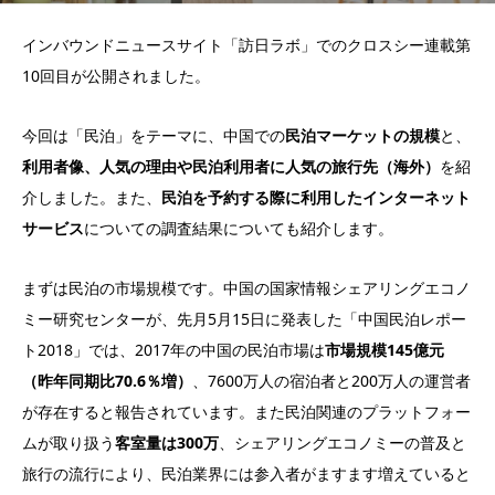
インバウンドニュースサイト「訪日ラボ」でのクロスシー連載第
10回目が公開されました。
今回は「民泊」をテーマに、中国での
民泊マーケットの規模
と、
利用者像、人気の理由や民泊利用者に人気の旅行先（海外）
を紹
介しました。また、
民泊を予約する際に利用したインターネット
サービス
についての調査結果についても紹介します。
まずは民泊の市場規模です。中国の国家情報シェアリングエコノ
ミー研究センターが、先月5月15日に発表した「中国民泊レポー
ト2018」では、2017年の中国の民泊市場は
市場規模145億元
（昨年同期比70.6％増）
、7600万人の宿泊者と200万人の運営者
が存在すると報告されています。また民泊関連のプラットフォー
ムが取り扱う
客室量は300万
、シェアリングエコノミーの普及と
旅行の流行により、民泊業界には参入者がますます増えていると