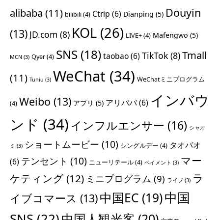
Douyin
alibaba
(11)
Ctrip
(6)
Dianping
(5)
bilibili
(4)
KOL
(26)
(13)
JD.com
(8)
Mafengwo
(5)
LIVE+
(4)
SNS
(18)
Tmall
TikTok
(8)
taobao
(6)
Qyer
(4)
MCN
(3)
WeChat
(34)
(11)
WeChatミニプログラム
Tuniu
(3)
インバウ
Weibo
(13)
アリババ
(6)
アプリ
(5)
(4)
ンド
(34)
インフルエンサー
(16)
シャオ
ショートムービー
(10)
タオバオ
シングルデー
(4)
ミ
(3)
マー
テンセント
(10)
(6)
ニューリテール
(4)
ペイメント
(3)
ラ
ケティング
(12)
ミニプログラム
(9)
ライブ
(3)
中国
中国EC
(19)
イブコマース
(13)
SNS
(22)
中国人観光客
(20)