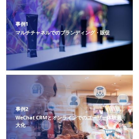
事例1
マルチチャネルでのブランディング・販促
事例2
WeChat CRMとオンラインでのユーザー体験最
大化