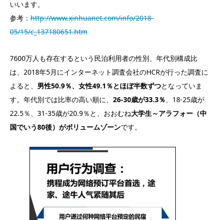
いいます。
参考：
http://www.xinhuanet.com/info/2018-
05/15/c_137180651.htm
7600万人も存在するという民泊利用者の性別、年代別構成比
は、2018年5月にインターネット調査会社のHCRが行った調査に
よると、
男性50.9％、女性49.1％とほぼ半数ずつ
となっていま
す。年代別では比率の高い順に、
26-30歳が33.3％
、18-25歳が
22.5％、31-35歳が20.9％と、おおむね
大学生～アラフォー（中
国でいう80後）がボリュームゾーン
です。