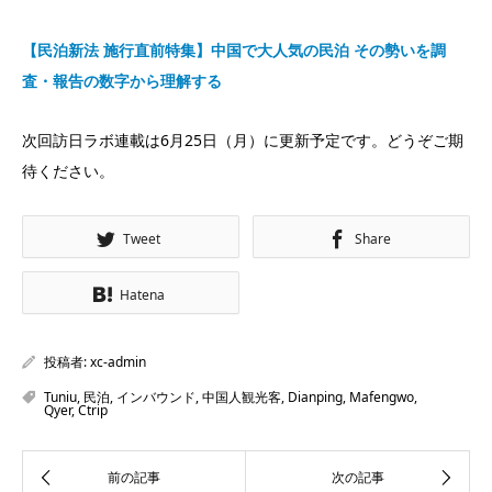
【民泊新法 施行直前特集】中国で大人気の民泊 その勢いを調
査・報告の数字から理解する
次回訪日ラボ連載は6月25日（月）に更新予定です。どうぞご期
待ください。
Tweet
Share
Hatena
投稿者:
xc-admin
Tuniu
,
民泊
,
インバウンド
,
中国人観光客
,
Dianping
,
Mafengwo
,
Qyer
,
Ctrip