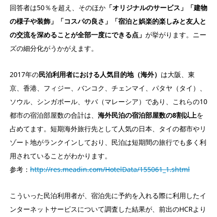
回答者は50％を超え、そのほか
「オリジナルのサービス」「建物
の様子や装飾」「コスパの良さ」「宿泊と娯楽的楽しみと友人と
の交流を深めることが全部一度にできる点」
が挙がります。ニー
ズの細分化がうかがえます。
2017年の
民泊利用者における人気目的地（海外）
は大阪、東
京、香港、フィジー、バンコク、チェンマイ、パタヤ（タイ）、
ソウル、シンガポール、サバ（マレーシア）であり、これらの10
都市の宿泊部屋数の合計は、
海外民泊の宿泊部屋数の8割以上
を
占めてます。短期海外旅行先として人気の日本、タイの都市やリ
ゾート地がランクインしており、民泊は短期間の旅行でも多く利
用されていることがわかります。
参考：
http://res.meadin.com/HotelData/155061_1.shtml
こういった民泊利用者が、宿泊先に予約を入れる際に利用したイ
ンターネットサービスについて調査した結果が、前出のHCRより