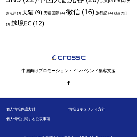
京東JD.com
(4)
大
微信
(16)
天猫
(9)
天猫国際
(4)
旅行記
(4)
衆点評
(3)
独身の日
越境EC
(12)
(3)
中国向けプロモーション・インバウンド集客支援
個人情報保護方針
情報セキュリティ方針
個人情報に関する公表事項