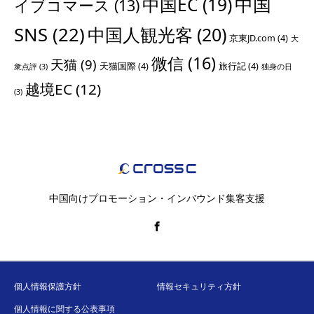
中国
中国EC
(19)
イブコマース
(13)
SNS
(22)
中国人観光客
(20)
京東JD.com
(4)
大
微信
(16)
天猫
(9)
天猫国際
(4)
旅行記
(4)
衆点評
(3)
独身の日
越境EC
(12)
(3)
中国向けプロモーション・インバウンド集客支援
個人情報保護方針
情報セキュリティ方針
個人情報に関する公表事項