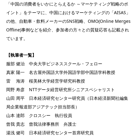
「中国の消費者をいかにとらえるか ～マーケティング戦略のポ
イント」をテーマに、中国におけるマーケティングの「AISAS」
の他、自動車・飲料メーカーのSNS戦略、OMO(Online Merges
Offline)事例などを紹介、参加者の方々との質疑応答も記載され
ています。
【執筆者一覧】
服部 健治 中央大学ビジネススクール・フェロー
真家 陽一 名古屋外国語大学外国語学部中国語学科教授
雷 海涛 桜美林大学経営学研究科教授
岡野 寿彦 NTTデータ経営研究所シニアスペシャリスト
山田 周平 日本経済研究センター研究員（日本経済新聞社編集
局企業報道部アジアテック担当部長）
山本 達郎 クロスシー 執行役員
曾我 貴志 曾我法律事務所 弁護士
湯浅 健司 日本経済研究センター首席研究員