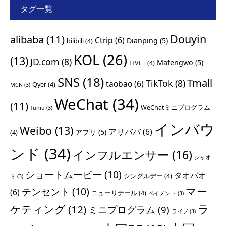
タグ一覧
Douyin
alibaba
(11)
Ctrip
(6)
Dianping
(5)
bilibili
(4)
KOL
(26)
(13)
JD.com
(8)
Mafengwo
(5)
LIVE+
(4)
SNS
(18)
Tmall
TikTok
(8)
taobao
(6)
Qyer
(4)
MCN
(3)
WeChat
(34)
(11)
WeChatミニプログラム
Tuniu
(3)
インバウ
Weibo
(13)
アリババ
(6)
アプリ
(5)
(4)
ンド
(34)
インフルエンサー
(16)
シャオ
ショートムービー
(10)
タオバオ
シングルデー
(4)
ミ
(3)
マー
テンセント
(10)
(6)
ニューリテール
(4)
ペイメント
(3)
ラ
ケティング
(12)
ミニプログラム
(9)
ライブ
(3)