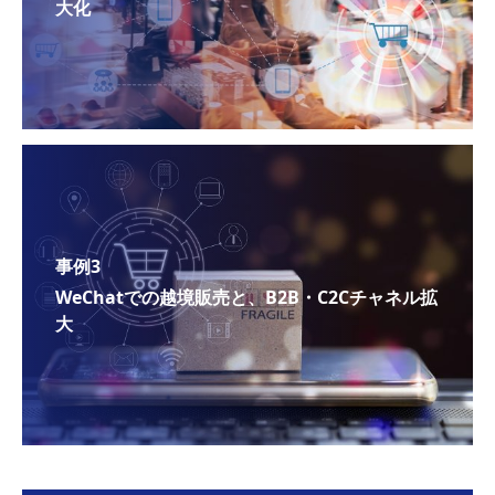
大化
事例3
WeChatでの越境販売と、B2B・C2Cチャネル拡
大