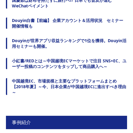
国慶節は財布を持たずに旅行へ!? 日本でも普及が進む
WeChatペイメント
Douyin白書【前編】 企業アカウント＆活用状況 セミナー
開催情報も
Douyinが世界アプリ収益ランキングで1位を獲得。Douyin活
用セミナーも開催。
小紅書/REDとは～中国越境ECマーケットで注目 SNS×EC、ユ
ーザー投稿のコンテンツをタップして商品購入へ～
中国越境EC、市場規模と主要なプラットフォームまとめ
【2018年夏】～今、日本企業が中国越境ECに進出すべき理由
～
事例紹介