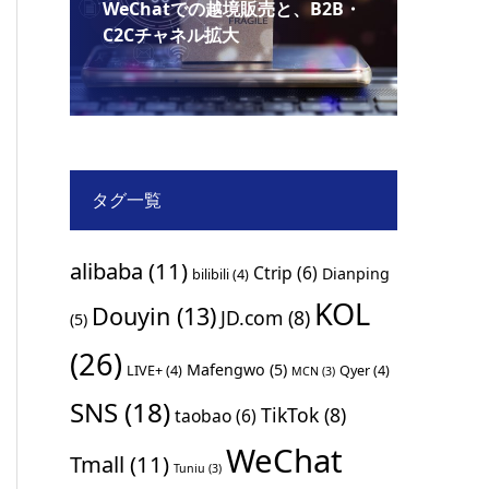
WeChatでの越境販売と、B2B・
C2Cチャネル拡大
タグ一覧
alibaba
(11)
Ctrip
(6)
Dianping
bilibili
(4)
KOL
Douyin
(13)
JD.com
(8)
(5)
(26)
Mafengwo
(5)
LIVE+
(4)
Qyer
(4)
MCN
(3)
SNS
(18)
TikTok
(8)
taobao
(6)
WeChat
Tmall
(11)
Tuniu
(3)