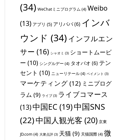
(34)
Weibo
WeChatミニプログラム
(4)
インバ
(13)
アリババ
(6)
アプリ
(5)
ウンド
(34)
インフルエン
サー
(16)
ショートムービ
シャオミ
(3)
ー
(10)
テン
タオバオ
(6)
シングルデー
(4)
セント
(10)
ニューリテール
(4)
ペイメント
(3)
マーケティング
(12)
ミニプログ
ライブコマース
ラム
(9)
ライブ
(3)
中国SNS
中国EC
(19)
(13)
(22)
中国人観光客
(20)
京東
微
天猫
(9)
JD.com
(4)
天猫国際
(4)
大衆点評
(3)