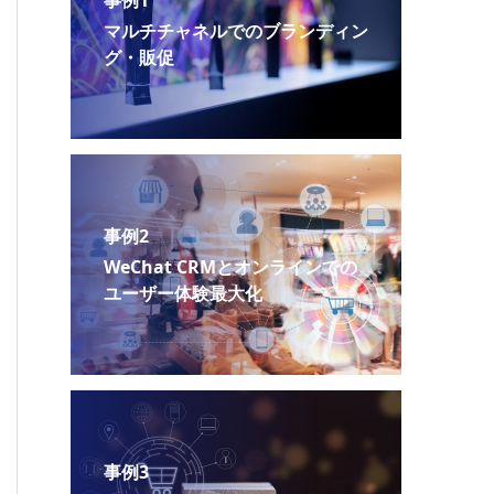
事例1
マルチチャネルでのブランディン
グ・販促
事例2
WeChat CRMとオンラインでの
ユーザー体験最大化
事例3