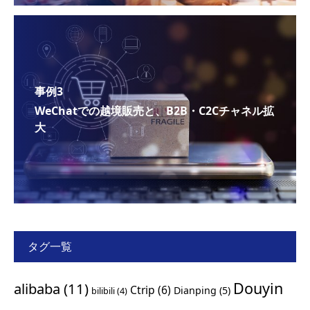
事例3
WeChatでの越境販売と、B2B・C2Cチャネル拡
大
タグ一覧
Douyin
alibaba
(11)
Ctrip
(6)
Dianping
(5)
bilibili
(4)