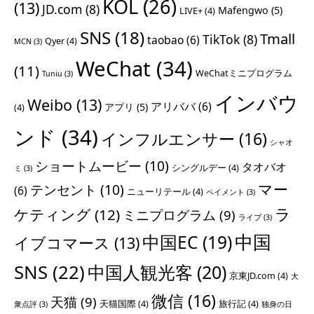
KOL
(26)
(13)
JD.com
(8)
Mafengwo
(5)
LIVE+
(4)
SNS
(18)
Tmall
TikTok
(8)
taobao
(6)
Qyer
(4)
MCN
(3)
WeChat
(34)
(11)
WeChatミニプログラム
Tuniu
(3)
インバウ
Weibo
(13)
アリババ
(6)
アプリ
(5)
(4)
ンド
(34)
インフルエンサー
(16)
シャオ
ショートムービー
(10)
タオバオ
シングルデー
(4)
ミ
(3)
マー
テンセント
(10)
(6)
ニューリテール
(4)
ペイメント
(3)
ラ
ケティング
(12)
ミニプログラム
(9)
ライブ
(3)
中国
中国EC
(19)
イブコマース
(13)
SNS
(22)
中国人観光客
(20)
京東JD.com
(4)
大
微信
(16)
天猫
(9)
天猫国際
(4)
旅行記
(4)
衆点評
(3)
独身の日