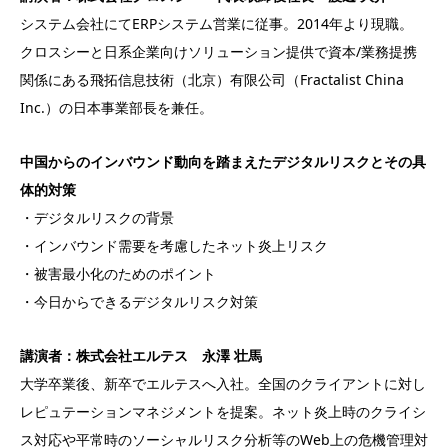
システム会社にてERPシステム営業に従事。2014年より現職。
クロスシーと日系企業向けソリューション提供で資本/業務提携
関係にある飛拓信息技術（北京）有限公司（Fractalist China
Inc.）の日本事業部長を兼任。
中国からのインバウンド動向を踏まえたデジタルリスクとその具
体的対策
・デジタルリスクの背景
・インバウンド需要を考慮したネット炎上リスク
・被害最小化のためのポイント
・今日からできるデジタルリスク対策
講演者：株式会社エルテス 永澤 壮馬
大学卒業後、新卒でエルテスへ入社。全国のクライアントに対し
レピュテーションマネジメントを提案。ネット炎上時のクライシ
ス対応や平常時のソーシャルリスク分析等のWeb上の危機管理対