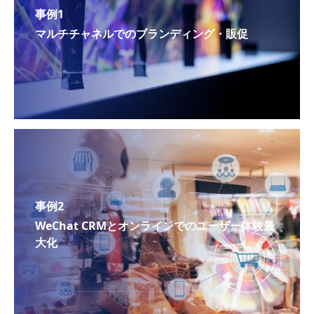
事例1
マルチチャネルでのブランディング・販促
事例2
WeChat CRMとオンラインでのユーザー体験最
大化