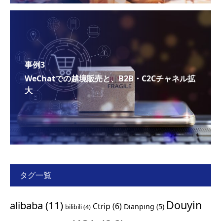
事例3
WeChatでの越境販売と、B2B・C2Cチャネル拡
大
タグ一覧
Douyin
alibaba
(11)
Ctrip
(6)
Dianping
(5)
bilibili
(4)