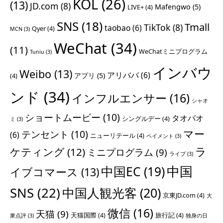
KOL
(26)
(13)
JD.com
(8)
Mafengwo
(5)
LIVE+
(4)
SNS
(18)
Tmall
TikTok
(8)
taobao
(6)
Qyer
(4)
MCN
(3)
WeChat
(34)
(11)
WeChatミニプログラム
Tuniu
(3)
インバウ
Weibo
(13)
アリババ
(6)
アプリ
(5)
(4)
ンド
(34)
インフルエンサー
(16)
シャオ
ショートムービー
(10)
タオバオ
シングルデー
(4)
ミ
(3)
マー
テンセント
(10)
(6)
ニューリテール
(4)
ペイメント
(3)
ラ
ケティング
(12)
ミニプログラム
(9)
ライブ
(3)
中国
中国EC
(19)
イブコマース
(13)
SNS
(22)
中国人観光客
(20)
京東JD.com
(4)
大
微信
(16)
天猫
(9)
天猫国際
(4)
旅行記
(4)
衆点評
(3)
独身の日