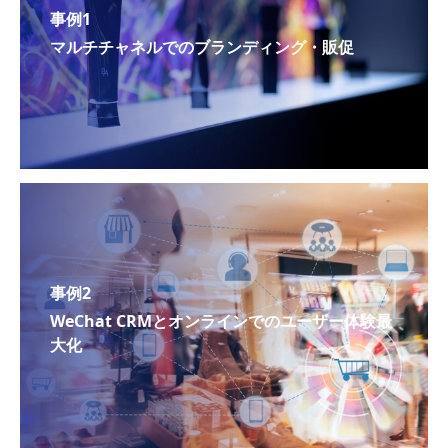
事例1
マルチチャネルでのブランディング・販促
事例2
WeChat CRMとオンラインでのユーザー体験最
大化