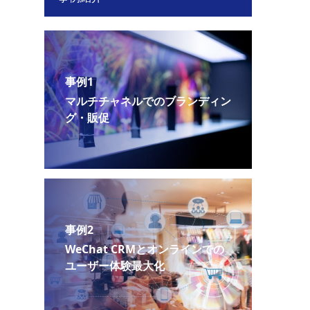
事例1
マルチチャネルでのブランディン
グ・販促
事例2
WeChat CRMとオンラインでの
ユーザー体験最大化