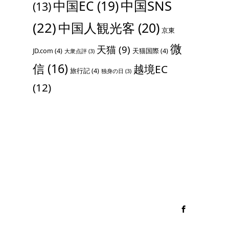
中国SNS
中国EC
(19)
(13)
(22)
中国人観光客
(20)
京東
微
天猫
(9)
JD.com
(4)
天猫国際
(4)
大衆点評
(3)
信
(16)
越境EC
旅行記
(4)
独身の日
(3)
(12)