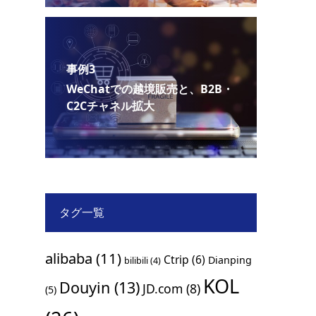
事例3
WeChatでの越境販売と、B2B・
C2Cチャネル拡大
タグ一覧
alibaba
(11)
Ctrip
(6)
Dianping
bilibili
(4)
KOL
Douyin
(13)
JD.com
(8)
(5)