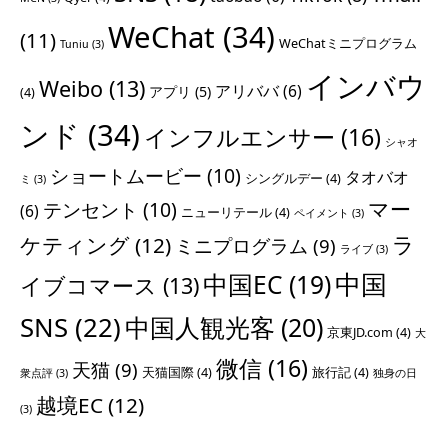
WeChat
(34)
(11)
WeChatミニプログラム
Tuniu
(3)
インバウ
Weibo
(13)
アリババ
(6)
アプリ
(5)
(4)
ンド
(34)
インフルエンサー
(16)
シャオ
ショートムービー
(10)
タオバオ
シングルデー
(4)
ミ
(3)
マー
テンセント
(10)
(6)
ニューリテール
(4)
ペイメント
(3)
ラ
ケティング
(12)
ミニプログラム
(9)
ライブ
(3)
中国
中国EC
(19)
イブコマース
(13)
SNS
(22)
中国人観光客
(20)
京東JD.com
(4)
大
微信
(16)
天猫
(9)
天猫国際
(4)
旅行記
(4)
衆点評
(3)
独身の日
越境EC
(12)
(3)