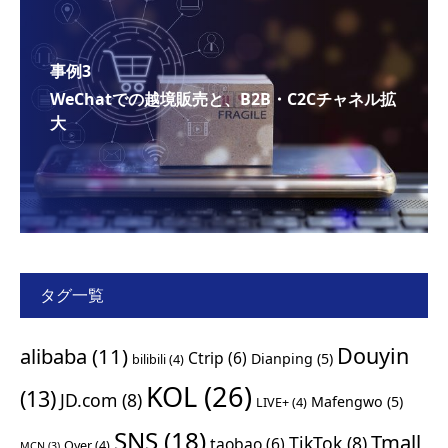
事例3
WeChatでの越境販売と、B2B・C2Cチャネル拡
大
タグ一覧
Douyin
alibaba
(11)
Ctrip
(6)
Dianping
(5)
bilibili
(4)
KOL
(26)
(13)
JD.com
(8)
Mafengwo
(5)
LIVE+
(4)
SNS
(18)
Tmall
TikTok
(8)
taobao
(6)
Qyer
(4)
MCN
(3)