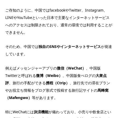
ご存知のように、中国ではfacebookやTwitter、Instagram、
LINEやYouTubeといった日本で主要なインターネットサービス
へのアクセスは制限されており、通常の環境では利用することが
できません。
そのため、中国では
独自のSNSやインターネットサービス
が発達
しています。
例えばメッセンジャーアプリの
微信（WeChat）
、中国版
Twitterと呼ばれる
微博（Weibo）
、中国版食べログの
大衆点
評
、旅行の手配ができる
携程（Ctrip）
、旅行先での滞在プラン
やお役立ち情報をブログ形式で投稿する旅行記サイトの
馬蜂窩
（Mafengwo）
等があります。
特にWeChatには
決済機能
が備わっており、小売りや飲食店とい