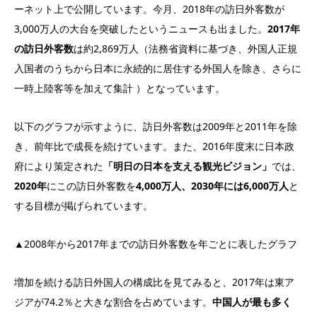
ーネット上で公開しています。今月、2018年の訪日外客数が
3,000万人の大台を突破したというニュースも出ました。
2017年
の訪日外客数
は約2,869万人（法務省資料に基づき、外国人正規
入国者のうちから日本に永続的に居住する外国人を除き、さらに
一時上陸客等を加えて集計 ）となっています。
以下のグラフが示すように、訪日外客数は2009年と2011年を除
き、前年比で成長を続けています。また、2016年度末に日本政
府により策定された
「明日の日本を支える観光ビジョン」
では、
2020年
にこの訪日外客数を
4,000万人、2030年には6,000万人
と
する目標が掲げられています。
▲2008年から2017年までの訪日外客数を年ごとに表したグラフ
増加を続ける訪日外国人の構成比を見てみると、2017年は東ア
ジアが74.2％と大きな割合を占めています。
中国人が最も多く