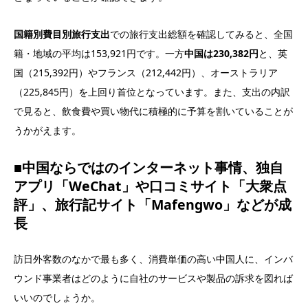
国籍別費目別旅行支出
での旅行支出総額を確認してみると、全国
籍・地域の平均は153,921円です。一方
中国は230,382円
と、英
国（215,392円）やフランス（212,442円）、オーストラリア
（225,845円）を上回り首位となっています。また、支出の内訳
で見ると、飲食費や買い物代に積極的に予算を割いていることが
うかがえます。
■中国ならではのインターネット事情、独自
アプリ「WeChat」や口コミサイト「大衆点
評」、旅行記サイト「Mafengwo」などが成
長
訪日外客数のなかで最も多く、消費単価の高い中国人に、インバ
ウンド事業者はどのように自社のサービスや製品の訴求を図れば
いいのでしょうか。