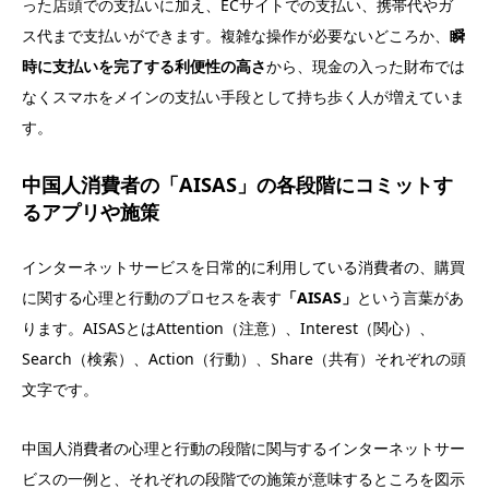
った店頭での支払いに加え、ECサイトでの支払い、携帯代やガ
ス代まで支払いができます。複雑な操作が必要ないどころか、
瞬
時に支払いを完了する利便性の高さ
から、現金の入った財布では
なくスマホをメインの支払い手段として持ち歩く人が増えていま
す。
中国人消費者の「AISAS」の各段階にコミットす
るアプリや施策
インターネットサービスを日常的に利用している消費者の、購買
に関する心理と行動のプロセスを表す
「AISAS」
という言葉があ
ります。AISASとはAttention（注意）、Interest（関心）、
Search（検索）、Action（行動）、Share（共有）それぞれの頭
文字です。
中国人消費者の心理と行動の段階に関与するインターネットサー
ビスの一例と、それぞれの段階での施策が意味するところを図示