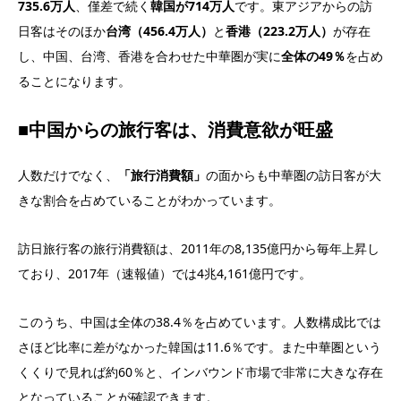
735.6万人
、僅差で続く
韓国が714万人
です。東アジアからの訪
日客はそのほか
台湾（456.4万人）
と
香港（223.2万人）
が存在
し、中国、台湾、香港を合わせた中華圏が実に
全体の49％
を占め
ることになります。
■中国からの旅行客は、消費意欲が旺盛
人数だけでなく、
「旅行消費額」
の面からも中華圏の訪日客が大
きな割合を占めていることがわかっています。
訪日旅行客の旅行消費額は、2011年の8,135億円から毎年上昇し
ており、2017年（速報値）では4兆4,161億円です。
このうち、中国は全体の38.4％を占めています。人数構成比では
さほど比率に差がなかった韓国は11.6％です。また中華圏という
くくりで見れば約60％と、インバウンド市場で非常に大きな存在
となっていることが確認できます。