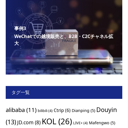
事例3
WeChatでの越境販売と、B2B・C2Cチャネル拡
大
タグ一覧
Douyin
alibaba
(11)
Ctrip
(6)
Dianping
(5)
bilibili
(4)
KOL
(26)
(13)
JD.com
(8)
Mafengwo
(5)
LIVE+
(4)