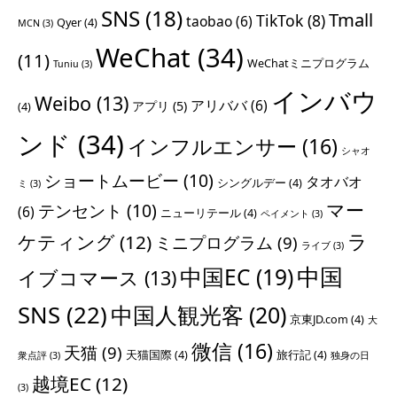
SNS
(18)
Tmall
TikTok
(8)
taobao
(6)
Qyer
(4)
MCN
(3)
WeChat
(34)
(11)
WeChatミニプログラム
Tuniu
(3)
インバウ
Weibo
(13)
アリババ
(6)
アプリ
(5)
(4)
ンド
(34)
インフルエンサー
(16)
シャオ
ショートムービー
(10)
タオバオ
シングルデー
(4)
ミ
(3)
マー
テンセント
(10)
(6)
ニューリテール
(4)
ペイメント
(3)
ラ
ケティング
(12)
ミニプログラム
(9)
ライブ
(3)
中国
中国EC
(19)
イブコマース
(13)
SNS
(22)
中国人観光客
(20)
京東JD.com
(4)
大
微信
(16)
天猫
(9)
天猫国際
(4)
旅行記
(4)
衆点評
(3)
独身の日
越境EC
(12)
(3)