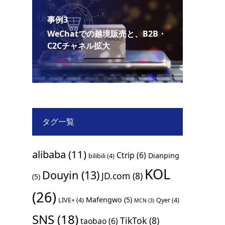
事例3
WeChatでの越境販売と、B2B・
C2Cチャネル拡大
タグ一覧
alibaba
(11)
Ctrip
(6)
Dianping
bilibili
(4)
KOL
Douyin
(13)
JD.com
(8)
(5)
(26)
Mafengwo
(5)
LIVE+
(4)
Qyer
(4)
MCN
(3)
SNS
(18)
TikTok
(8)
taobao
(6)