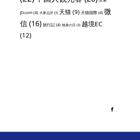
京東
微
天猫
(9)
JD.com
(4)
天猫国際
(4)
大衆点評
(3)
信
(16)
越境EC
旅行記
(4)
独身の日
(3)
(12)