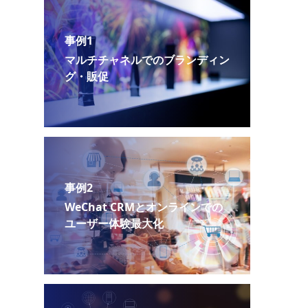
事例1
マルチチャネルでのブランディン
グ・販促
事例2
WeChat CRMとオンラインでの
ユーザー体験最大化