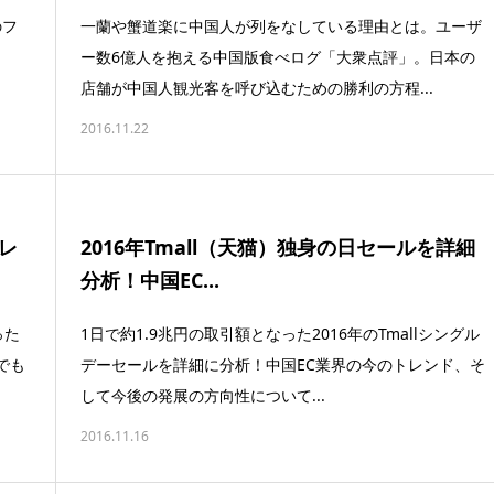
のフ
一蘭や蟹道楽に中国人が列をなしている理由とは。ユーザ
ー数6億人を抱える中国版食べログ「大衆点評」。日本の
店舗が中国人観光客を呼び込むための勝利の方程...
2016.11.22
パレ
2016年Tmall（天猫）独身の日セールを詳細
分析！中国EC...
った
1日で約1.9兆円の取引額となった2016年のTmallシングル
でも
デーセールを詳細に分析！中国EC業界の今のトレンド、そ
して今後の発展の方向性について...
2016.11.16