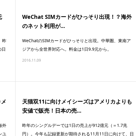
元
WeChat SIMカードがひっそり出現！？海外
のネット利用が...
、昨
WeChatのSIMカードがひっそりと出現。中華圏、東南ア
の日
ジアから全世界対応へ。料金は1日9.9元から。
2016.11.09
カメ
天猫双11に向けメイシーズはアメリカよりも
安値で販売！日本の売...
海外
昨年のシングルデーでは1日の売上が912億元（＝1.7兆
ンユ
円）。今年も記録更新が期待される11月11日に向けて、日