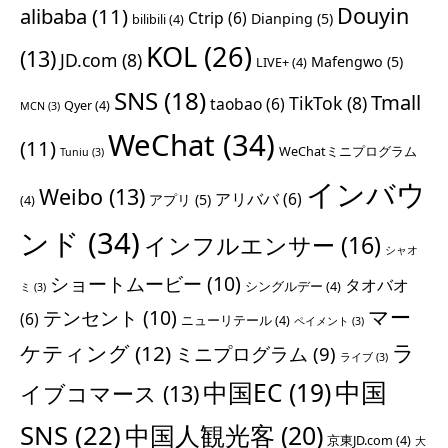
Douyin
alibaba
(11)
Ctrip
(6)
Dianping
(5)
bilibili
(4)
KOL
(26)
(13)
JD.com
(8)
Mafengwo
(5)
LIVE+
(4)
SNS
(18)
Tmall
TikTok
(8)
taobao
(6)
Qyer
(4)
MCN
(3)
WeChat
(34)
(11)
WeChatミニプログラム
Tuniu
(3)
インバウ
Weibo
(13)
アリババ
(6)
アプリ
(5)
(4)
ンド
(34)
インフルエンサー
(16)
シャオ
ショートムービー
(10)
タオバオ
シングルデー
(4)
ミ
(3)
マー
テンセント
(10)
(6)
ニューリテール
(4)
ペイメント
(3)
ラ
ケティング
(12)
ミニプログラム
(9)
ライブ
(3)
中国
中国EC
(19)
イブコマース
(13)
SNS
(22)
中国人観光客
(20)
京東JD.com
(4)
大