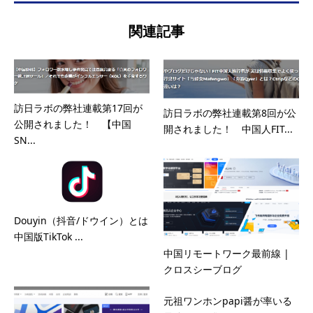
関連記事
訪日ラボの弊社連載第17回が
訪日ラボの弊社連載第8回が公
公開されました！ 【中国
開されました！ 中国人FIT...
SN...
Douyin（抖音/ドウイン）とは
中国版TikTok ...
中国リモートワーク最前線 |
クロスシーブログ
元祖ワンホンpapi醤が率いる