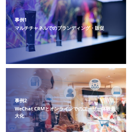
事例1
マルチチャネルでのブランディング・販促
事例2
WeChat CRMとオンラインでのユーザー体験最
大化