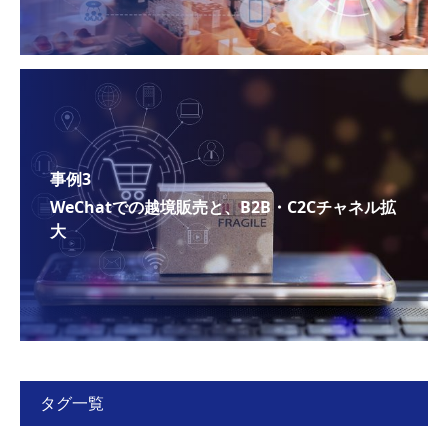
事例3
WeChatでの越境販売と、B2B・C2Cチャネル拡
大
タグ一覧