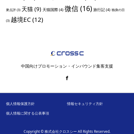
微信
(16)
天猫
(9)
天猫国際
(4)
旅行記
(4)
衆点評
(3)
独身の日
越境EC
(12)
(3)
中国向けプロモーション・インバウンド集客支援
個人情報保護方針
情報セキュリティ方針
個人情報に関する公表事項
Copyright © 株式会社クロスシー All Rights Reserved.
セミナー
メルマガ登録
お役立ち情報