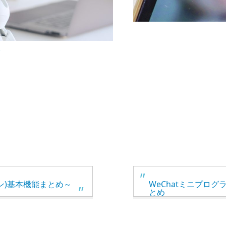
シン)基本機能まとめ～
WeChatミニプロ
とめ